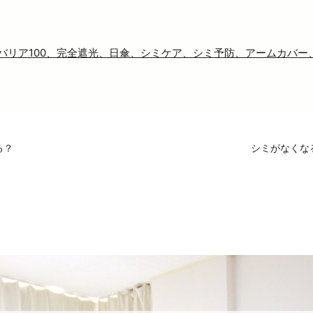
ンバリア100、完全遮光、日傘、シミケア、シミ予防、アームカバ
る？
シミがなくな