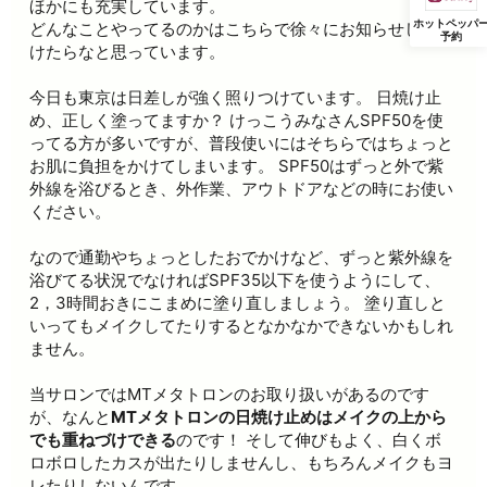
ほかにも充実しています。
ホットペッパ
どんなことやってるのかはこちらで徐々にお知らせしてい
予約
けたらなと思っています。
今日も東京は日差しが強く照りつけています。 日焼け止
め、正しく塗ってますか？ けっこうみなさんSPF50を使
ってる方が多いですが、普段使いにはそちらではちょっと
お肌に負担をかけてしまいます。 SPF50はずっと外で紫
外線を浴びるとき、外作業、アウトドアなどの時にお使い
ください。
なので通勤やちょっとしたおでかけなど、ずっと紫外線を
浴びてる状況でなければSPF35以下を使うようにして、
2，3時間おきにこまめに塗り直しましょう。 塗り直しと
いってもメイクしてたりするとなかなかできないかもしれ
ません。
当サロンではMTメタトロンのお取り扱いがあるのです
が、なんと
MTメタトロンの日焼け止めはメイクの上から
でも重ねづけできる
のです！ そして伸びもよく、白くボ
ロボロしたカスが出たりしませんし、もちろんメイクもヨ
レたりしないんです。